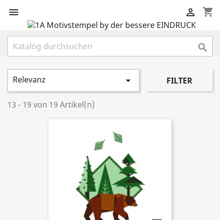
shopping_cart



Relevanz

FILTER
13 - 19 von 19 Artikel(n)